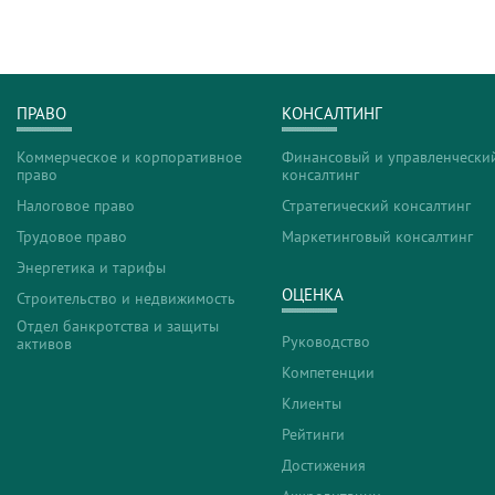
ПРАВО
КОНСАЛТИНГ
Коммерческое и корпоративное
Финансовый и управленчески
право
консалтинг
Налоговое право
Стратегический консалтинг
Трудовое право
Маркетинговый консалтинг
Энергетика и тарифы
ОЦЕНКА
Строительство и недвижимость
Отдел банкротства и защиты
Руководство
активов
Компетенции
Клиенты
Рейтинги
Достижения