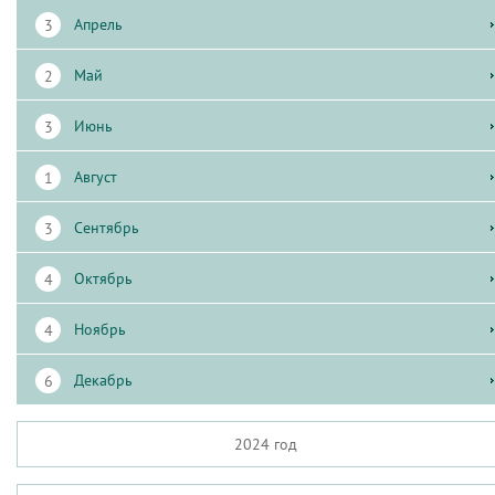
апрель
3
май
2
июнь
3
август
1
сентябрь
3
октябрь
4
ноябрь
4
декабрь
6
2024 год