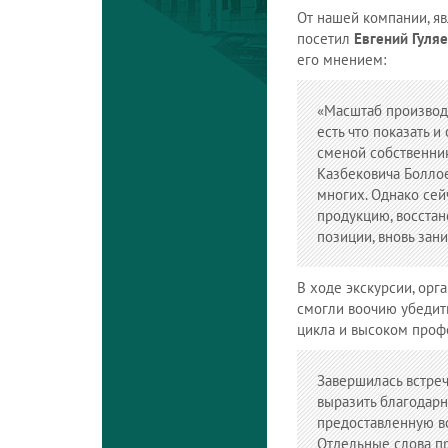
От нашей компании, яв
посетил
Евгений Гуля
его мнением:
«Масштаб производс
есть что показать и
сменой собственни
Казбековича Боллое
многих. Однако се
продукцию, восста
позиции, вновь за
В ходе экскурсии, ор
смогли воочию убедит
цикла и высоком проф
Завершилась встреч
выразить благодарн
предоставленную во
Отдельные слова пр