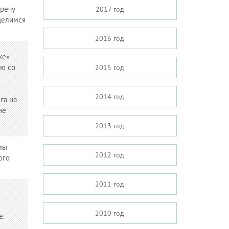
тречу
2017 год
 делимся
2016 год
ке»
ую со
2015 год
2014 год
га на
ие
2013 год
мы
2012 год
ого
2011 год
2010 год
е.