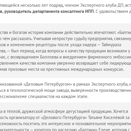
ляющейся несколько лет подряд, членом Экспертного клуба ДП, вс
ев, руководитель департамента консалтинга ИПП
. С удовольствием
тва и богатая история компании действительно впечатляют. «Балти
 о чём рассказать. Учитывая непростую судьбу предприятия, связанн
ков и изменением рецептуры после ухода лидера — Таймураза
ва, — был период, когда вопросы к качеству продукции возникали у
йчас, с возвращением Боллоева и внедрением фирменного эмбоссин
новлением качества компания уверенно возвращает себе лидирующ
нимая призовые места на престижных международных конкурсах.
ганизованной «Деловым Петербургом» в рамках Экспертного клуба, 
ься в технологической мощи завода, выверенности производственн
ессионализме специалистов на каждом этапе.
а в тёплой, дружеской атмосфере дегустацией продукции. Хочется
ость организатору от «Делового Петербурга» Татьяне Киселёвой за
зможность посетить это интересное и познавательное мероприяти
изнательности — куратору по наследию «Балтики» Елене, которая с